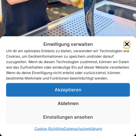
Einwilligung verwalten
Um dir ein optimales Erlebnis zu bieten, verwenden wir Technologien wie
Seit 2017 brauen wir Bier mit
Cookies, um Geräteinformationen zu speichern und/oder darauf
zuzugreifen. Wenn du diesen Technologien zustimmst, können wir Daten
Haltung. Als kleine, unabhängige
wie das Surfverhalten oder eindeutige IDs auf dieser Website verarbeiten.
Wenn du deine Einwilligung nicht erteilst oder zurückziehst, können
Brauerei setzen wir konsequent auf
bestimmte Merkmale und Funktionen beeinträchtigt werden.
Akzeptieren
Regionalität und arbeiten
ausschließlich mit deutschen
Ablehnen
Rohstoffen. Hinter jedem Sud steht
Einstellungen ansehen
echtes Handwerk: gelernt, gelebt.
Cookie-Richtlinie
Datenschutzerklärung